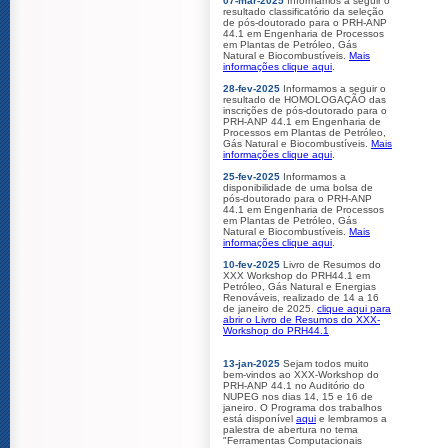
07-mar-2025
Informamos a seguir o
resultado classificatório da seleção
de pós-doutorado para o PRH-ANP
44.1 em Engenharia de Processos
em Plantas de Petróleo, Gás
Natural e Biocombustíveis.
Mais
informações clique aqui
.
28-fev-2025
Informamos a seguir o
resultado de HOMOLOGAÇÃO das
inscrições de pós-doutorado para o
PRH-ANP 44.1 em Engenharia de
Processos em Plantas de Petróleo,
Gás Natural e Biocombustíveis.
Mais
informações clique aqui
.
25-fev-2025
Informamos a
disponibilidade de uma bolsa de
pós-doutorado para o PRH-ANP
44.1 em Engenharia de Processos
em Plantas de Petróleo, Gás
Natural e Biocombustíveis.
Mais
informações clique aqui
.
10-fev-2025
Livro de Resumos do
XXX Workshop do PRH44.1 em
Petróleo, Gás Natural e Energias
Renováveis, realizado de 14 a 16
de janeiro de 2025.
clique aqui para
abrir o Livro de Resumos do XXX-
Workshop do PRH44.1
13-jan-2025
Sejam todos muito
bem-vindos ao XXX-Workshop do
PRH-ANP 44.1 no Auditório do
NUPEG nos dias 14, 15 e 16 de
janeiro. O Programa dos trabalhos
está disponível
aqui
e lembramos a
palestra de abertura no tema
"Ferramentas Computacionais