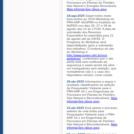
Processos em Plantas de Petróleo,
Gás Natural e Energias Renováveis.
Mais informações clique aqui
.
18-ago-2025
Sejam todos muito
bem-vindos ao XXXI-Workshop do
PRH-ANP 44/UFRN no Auditório do
NUPEG nos dias 26, 27 e 28 de
agosto das 14 às 17h30. A data de
submissão dos Resumos
Expandidos foi estendida para 21
de agosto até às 23h59. O
Programa do Workshop será
disponibilizado após a submissão
dos trabalhos. O endereço do site
do Workshop é
http://www.nupeg.ufrn.br/xxxi-
workshop/
. Lembramos que o site
ainda está sem certificado de
segurança e assim sendo ele abre
em navegadores sem restrição, que
normalmente não é o caso dos
dispositivos móveis, como celular.
28-abr-2025
Informamos a seguir o
resultado classificatório da seleção
de Pesquisador Visitante para o
PRH-ANP 44.1 em Engenharia de
Processos em Plantas de Petróleo,
Gás Natural e Biocombustíveis.
Mais
informações clique aqui
.
16-abr-2025
Está aberto o processo
seletivo de uma bolsa para
Pesquisador Visitante para o PRH-
ANP 44.1 em Engenharia de
Processos em Plantas de Petróleo,
Gás Natural e Biocombustíveis.
Mais
informações clique aqui
.