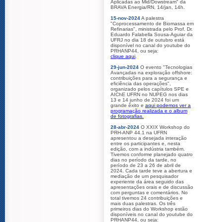
Aplicadas ao Mid/Dowstream" da
BRAVA Energia/RN, 14/jan, 14h.
15-nov-2024
A palestra
"Coprocessamento de Biomassa em
Refinarias", ministrada pelo Prof. Dr.
Eduardo Falabella Sousa-Aguiar da
UFRJ no dia 18 de outubro está
disponível no canal do youtube do
PRHANP44, ou seja:
clique aqui
.
29-jun-2024
O evento "Tecnologias
Avançadas na exploração offshore:
contribuições para a segurança e
eficiência das operações",
organizado pelos capítulos SPE e
AIChE UFRN no NUPEG nos dias
13 e 14 junho de 2024 foi um
grande êxito e
aqui podemos ver a
programação realizada e o album
de fotografias.
28-abr-2024
O XXIX Workshop do
PRH-ANP 44.1 na UFRN
apresentou a desejada interação
entre os participantes e, nesta
edição, com a indústria também.
Tivemos conforme planejado quatro
dias no período da tarde, no
período de 23 a 26 de abril de
2024. Cada tarde teve a abertura e
mediação de um pesquisador
experiente da área seguido das
apresentações orais e de discussão
com perguntas e comentários. No
total tivemos 24 contribuições e
mais duas palestras. Os três
primeiros dias do Workshop estão
disponíveis no canal do youtube do
PRHANP44, ou seja: