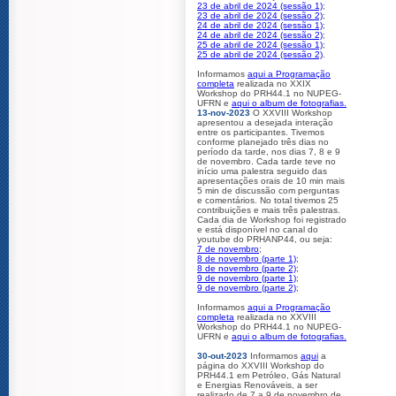
23 de abril de 2024 (sessão 1)
;
23 de abril de 2024 (sessão 2)
;
24 de abril de 2024 (sessão 1)
;
24 de abril de 2024 (sessão 2)
;
25 de abril de 2024 (sessão 1)
;
25 de abril de 2024 (sessão 2)
.
Informamos
aqui a Programação
completa
realizada no XXIX
Workshop do PRH44.1 no NUPEG-
UFRN e
aqui o album de fotografias.
13-nov-2023
O XXVIII Workshop
apresentou a desejada interação
entre os participantes. Tivemos
conforme planejado três dias no
período da tarde, nos dias 7, 8 e 9
de novembro. Cada tarde teve no
início uma palestra seguido das
apresentações orais de 10 min mais
5 min de discussão com perguntas
e comentários. No total tivemos 25
contribuições e mais três palestras.
Cada dia de Workshop foi registrado
e está disponível no canal do
youtube do PRHANP44, ou seja:
7 de novembro
;
8 de novembro (parte 1)
;
8 de novembro (parte 2)
;
9 de novembro (parte 1)
;
9 de novembro (parte 2)
;
Informamos
aqui a Programação
completa
realizada no XXVIII
Workshop do PRH44.1 no NUPEG-
UFRN e
aqui o album de fotografias.
30-out-2023
Informamos
aqui
a
página do XXVIII Workshop do
PRH44.1 em Petróleo, Gás Natural
e Energias Renováveis, a ser
realizado de 7 a 9 de novembro de