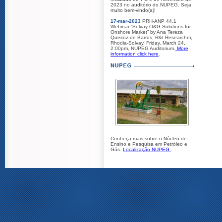
2023 no auditório do NUPEG. Seja
muito bem-vindo(a)!
17-mar-2023
PRH-ANP 44.1
Webinar “Solvay O&G Solutions for
Onshore Market” by Ana Tereza
Queiroz de Barros, R&I Researcher,
Rhodia-Solvay, Friday, March 24,
2:00pm, NUPEG Auditorium.
More
information click here
.
Conheça mais sobre o Núcleo de
Ensino e Pesquisa em Petróleo e
Gás.
Localização NUPEG
.