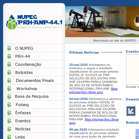
Bem-vindo ao site do NUPEG - 
15-mai-2026
Informamos no
endereço a seguir o resultado
classificatório do processo seletivo
EDITAL N° 02/2026 de PRÉ-
SELEÇÃO DE BOLSISTAS PRH-
ANP 44/UFRN PARA A CHAMADA
DE BOLSA DE INTERCÂMBIO
Acesse o
INTERNACIONAL PRH-ANP.
Mais
informações clique aqui
.
04-mai-2026
Informamos a abertura
do processo seletivo EDITAL N°
02/2026 de PRÉ-SELEÇÃO DE
BOLSISTAS PRH-ANP 44/UFRN
PARA A CHAMADA DE BOLSA DE
INTERCÂMBIO INTERNACIONAL
PRH-ANP.
Mais informações clique
aqui
.
09-abr-2026
Informamos resultado
classificatório do processo seletivo
de uma nova bolsa de mestrado