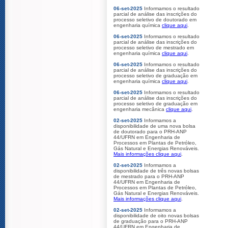
06-set-2025
Informamos o resultado
parcial de análise das inscrições do
processo seletivo de doutorado em
engenharia química
clique aqui
.
06-set-2025
Informamos o resultado
parcial de análise das inscrições do
processo seletivo de mestrado em
engenharia química
clique aqui
.
06-set-2025
Informamos o resultado
parcial de análise das inscrições do
processo seletivo de graduação em
engenharia química
clique aqui
.
06-set-2025
Informamos o resultado
parcial de análise das inscrições do
processo seletivo de graduação em
engenharia mecânica
clique aqui
.
02-set-2025
Informamos a
disponibilidade de uma nova bolsa
de doutorado para o PRH-ANP
44/UFRN em Engenharia de
Processos em Plantas de Petróleo,
Gás Natural e Energias Renováveis.
Mais informações clique aqui
.
02-set-2025
Informamos a
disponibilidade de três novas bolsas
de mestrado para o PRH-ANP
44/UFRN em Engenharia de
Processos em Plantas de Petróleo,
Gás Natural e Energias Renováveis.
Mais informações clique aqui
.
02-set-2025
Informamos a
disponibilidade de oito novas bolsas
de graduação para o PRH-ANP
44/UFRN em Engenharia de