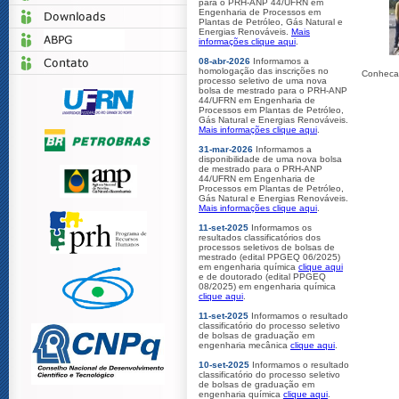
para o PRH-ANP 44/UFRN em
Engenharia de Processos em
Plantas de Petróleo, Gás Natural e
Energias Renováveis.
Mais
informações clique aqui
.
08-abr-2026
Informamos a
homologação das inscrições no
Conheca 
processo seletivo de uma nova
bolsa de mestrado para o PRH-ANP
44/UFRN em Engenharia de
Processos em Plantas de Petróleo,
Gás Natural e Energias Renováveis.
Mais informações clique aqui
.
31-mar-2026
Informamos a
disponibilidade de uma nova bolsa
de mestrado para o PRH-ANP
44/UFRN em Engenharia de
Processos em Plantas de Petróleo,
Gás Natural e Energias Renováveis.
Mais informações clique aqui
.
11-set-2025
Informamos os
resultados classificatórios dos
processos seletivos de bolsas de
mestrado (edital PPGEQ 06/2025)
em engenharia química
clique aqui
e de doutorado (edital PPGEQ
08/2025) em engenharia química
clique aqui
.
11-set-2025
Informamos o resultado
classificatório do processo seletivo
de bolsas de graduação em
engenharia mecânica
clique aqui
.
10-set-2025
Informamos o resultado
classificatório do processo seletivo
de bolsas de graduação em
engenharia química
clique aqui
.