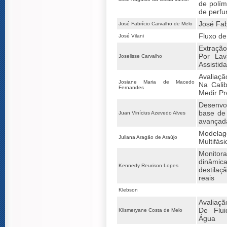
de polím
de perfu
José Fab
José Fabrício Carvalho de Melo
Fluxo de
José Vilani
Extração
Por La
Joselisse Carvalho
Assistid
Avaliaç
Josiane Maria de Macedo
Na Cali
Fernandes
Medir Pr
Desenv
base de
Juan Vinícius Azevedo Alves
avançad
Model
Juliana Aragão de Araújo
Multifás
Monitor
dinâmi
Kennedy Reurison Lopes
destilaç
reais
Klebson
Avaliaç
De Flu
Klismeryane Costa de Melo
Água