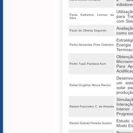
inibidor
Utiliza
Paula Katherine Leonez da
para Tr
Silva
com Sis
Avaliaç
Paulo de Oliveira Segundo
como sor
Estrat
Ener
Pedro Alexandre Pinto Celestino
Termoa
Obten
Microem
Pedro Tupã Pandava Aum
Para Ap
Acidific
Desenvo
um sist
Rafael Eugênio Moura Ramos
solar p
produçã
Simula
Intera
Rairam Francelino C. de Almeida
Interio
Progress
Estudo 
Ranieri Gabriel Ferreira Soares
Modo Est
Process