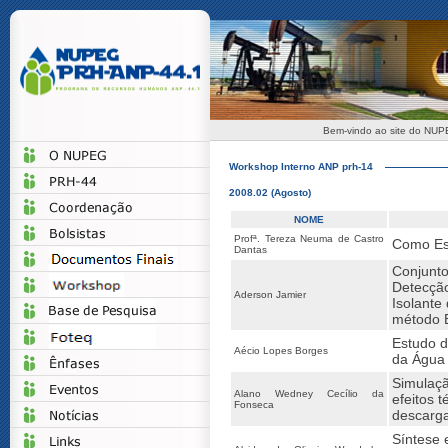
Bem-vindo ao site do NUP
Workshop Interno ANP prh-14
2008.02 (Agosto)
NOME
Profª. Tereza Neuma de Castro
Como Esc
Dantas
Conjunto
Detecçã
Aderson Jamier
Isolante
método 
Estudo 
Aécio Lopes Borges
da Água
Simulaçã
Alano Wedney Cecílio da
efeitos t
Fonseca
descarga
Síntese 