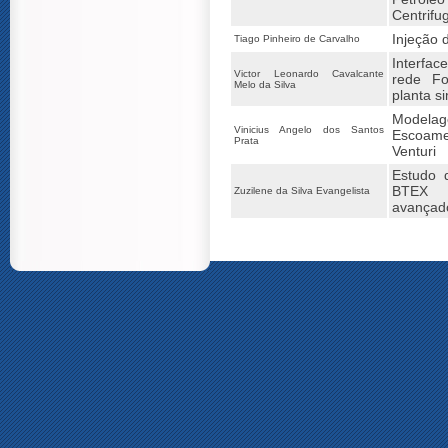
Centrif
Injeção 
Tiago Pinheiro de Carvalho
Interfac
Victor Leonardo Cavalcante
rede Fo
Melo da Silva
planta s
Modela
Vinicius Angelo dos Santos
Escoame
Prata
Venturi
Estudo 
BTEX p
Zuzilene da Silva Evangelista
avançad