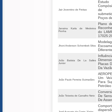
Estudo
Compósi
de Re
Jair Joventino de Freitas
submetid
Poços de
Plano d
Reconh
Janaina Karla de Medeiros
Penha
do LAM
17025:2
Modela
Escoam
Jhoni Anderson Schembek Silva
Diferent
Influê
Dimens
João Batista De La Salles
Junior
Placas D
Da Vazã
AEROPE
Um Veíc
João Paulo Ferreira Guimarães
Para Su
Petróleo
Convers
De Sens
João Teixeira de Carvalho Neto
De Asse
Compor
dispers
José Augusto da Costa Júnior