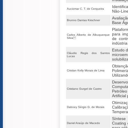
Identifi
Auciomar C. T. de Cerqueira
Não-Lin
Avaliaçã
Brunno Dantas Kirschner
Base Ág
Plataf
para im
Carlos Alberto de Albuquerque
Silva
de contr
indústria
Estudo d
Cláudio Regis dos Santos
microemu
Lucas
solubili
Obtençã
Polimeri
Cristian Kelly Morais de Lima
Utilizan
Desenvo
Comput
Cristiano Gurgel de Castro
Petróle
Artificial
Otimiz
Calib
Dabney Sérgio G. de Morais
Temper
Síntes
Coating 
Daniel Araújo de Macedo
para cél