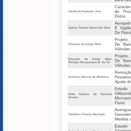
Caracter
de Pro
Daniel de Andrade Lima
Dutos
Aeropet
E Vigil
Djalma Teixeira Maranhão Neto
De Petró
Projeto
De Ban
Eduardo de Araújo Melo
Válvulas
Projeto
Eduardo de Araújo Melo;
De Ban
Rodrigo Albuquerque B. de Sá
Válvulas
Remoçã
Pesados
Emerson Alencar de Medeiros
Ajuste d
Estudo 
Utili
Erika Adriana de Santana
Gomes
Microe
Fluxo
Averig
Geométri
Frederico Pereira Machado
Medida 
Estudo
Técnica