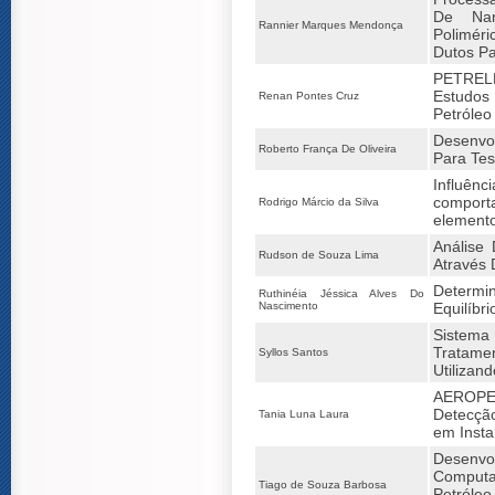
De Nan
Rannier Marques Mendonça
Polimér
Dutos Pa
PETREL
Estudos
Renan Pontes Cruz
Petróleo
Desenvo
Roberto França De Oliveira
Para Te
Influênc
compor
Rodrigo Márcio da Silva
elementos
Análise
Rudson de Souza Lima
Através
Deter
Ruthinéia Jéssica Alves Do
Nascimento
Equilíbr
Siste
Tratame
Syllos Santos
Utilizan
AEROPE
Detecçã
Tania Luna Laura
em Insta
Desenvo
Comput
Tiago de Souza Barbosa
Petróle