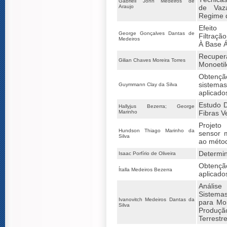
Gabriell John Medeiros de
Araujo
de Vaz
Regime d
Efeito
George Gonçalves Dantas de
Filtraçã
Medeiros
À Base 
Rec
Gilian Chaves Moreira Torres
Monoetil
Obtenç
sistem
Guymmann Clay da Silva
aplicado
Estudo 
Hallyjus Bezerra; George
Marinho
Fibras 
Projet
Hundson Thiago Marinho da
sensor 
Silva
ao métod
Determin
Isaac Porfírio de Oliveira
Obtençã
Ítalla Medeiros Bezerra
aplicado
Análi
Sistema
Ivanovitch Medeiros Dantas da
para Mo
Silva
Produçã
Terrestr