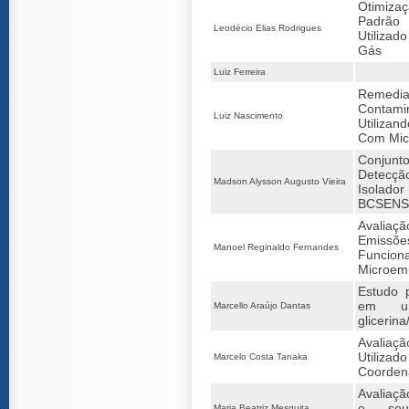
Otimiz
Padrão
Leodécio Elias Rodrigues
Utilizad
Gás
Luiz Ferreira
Remedi
Contam
Luiz Nascimento
Utiliza
Com Mic
Conjunt
Detecçã
Madson Alysson Augusto Vieira
Isolado
BCSEN
Avalia
Emissõ
Manoel Reginaldo Fernandes
Funcio
Microem
Estudo 
em um
Marcello Araújo Dantas
glicerin
Avalia
Utiliza
Marcelo Costa Tanaka
Coorden
Avaliaçã
e seu
Maria Beatriz Mesquita