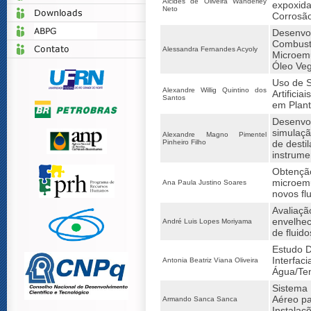
Alcides de Oliveira Wanderley
expoxida
Neto
Corrosã
Desenvo
Combusti
Alessandra Fernandes Acyoly
Microemu
Óleo Veg
Uso de S
Alexandre Willig Quintino dos
Artifici
Santos
em Plant
Desenvo
simulaç
Alexandre Magno Pimentel
Pinheiro Filho
de dest
instrume
Obte
microe
Ana Paula Justino Soares
novos fl
Avalia
envelhe
André Luis Lopes Moriyama
de fluid
Estudo D
Interfac
Antonia Beatriz Viana Oliveira
Água/Te
Sistema 
Aéreo pa
Armando Sanca Sanca
Instalaçõ